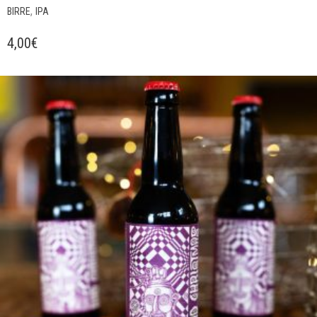
,
BIRRE
IPA
4,00
€